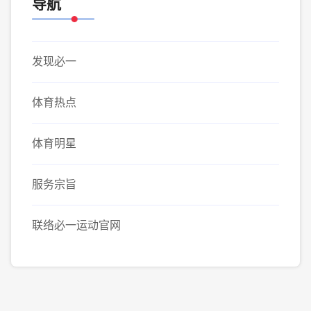
导航
发现必一
体育热点
体育明星
服务宗旨
联络必一运动官网