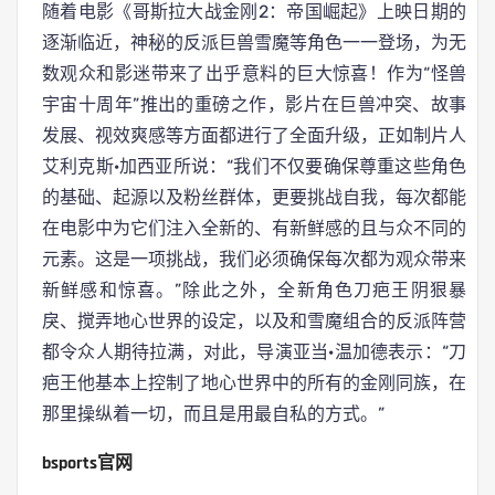
随着电影《哥斯拉大战金刚2：帝国崛起》上映日期的
逐渐临近，神秘的反派巨兽雪魔等角色一一登场，为无
数观众和影迷带来了出乎意料的巨大惊喜！作为“怪兽
宇宙十周年”推出的重磅之作，影片在巨兽冲突、故事
发展、视效爽感等方面都进行了全面升级，正如制片人
艾利克斯·加西亚所说：“我们不仅要确保尊重这些角色
的基础、起源以及粉丝群体，更要挑战自我，每次都能
在电影中为它们注入全新的、有新鲜感的且与众不同的
元素。这是一项挑战，我们必须确保每次都为观众带来
新鲜感和惊喜。”除此之外，全新角色刀疤王阴狠暴
戾、搅弄地心世界的设定，以及和雪魔组合的反派阵营
都令众人期待拉满，对此，导演亚当·温加德表示：“刀
疤王他基本上控制了地心世界中的所有的金刚同族，在
那里操纵着一切，而且是用最自私的方式。”
bsports官网