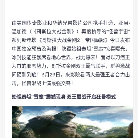
由美国传奇影业和华纳兄弟影片公司携手打造、亚当·
温加德（《哥斯拉大战金刚》）再度执导的“怪兽宇宙”
系列新电影《哥斯拉大战金刚2：帝国崛起》今日发布
中国独家预告及海报！隐藏始祖泰坦"雪魔”惊喜曝光，
冰封技能狂暴席卷地心世界，战力爆表！面对以刀疤王
为首的邪恶势力，哥斯拉金刚双王霸气联手，群兽激战
间硬刚到底！3月29日，来影院看两大最强王者合力出
击，怪兽混战上演最强交锋！
始祖泰坦"雪魔”震撼现身 双王酣战开启狂暴模式