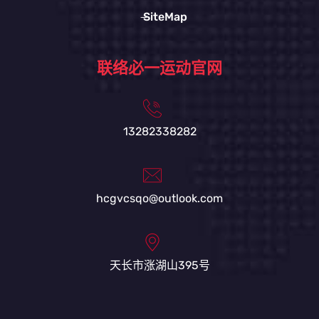
SiteMap
联络必一运动官网
13282338282
hcgvcsqo@outlook.com
天长市涨湖山395号