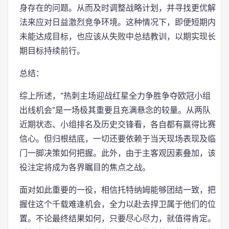
身存在的问题。从而及时调整战略计划，并寻找更优解
法来应对日益激烈竞争环境。这种情况下，即便短期内
未能达成目标，也应该从失败中总结教训，以期实现长
期目标持续前行。
总结：
综上所述，“热刺主场迎战红星全力争胜争夺欧冠小组
出线机会”是一场极其重要且充满悬念的较量。从两队
近期状态、小组排名及历史交锋看，各自都有赢得比赛
信心。但归根结底，一切还要依赖于当天现场表现及临
门一脚决策如何把握。此外，由于主客观因素叠加，该
役注定将成为各界瞩目的焦点之战。
面对如此重要的一役，相信托特纳姆能够团结一致，把
握住这个千载难逢机会，全力以赴去捍卫属于他们的位
置。不论最终结果如何，只要尽心尽力，就值得肯定。