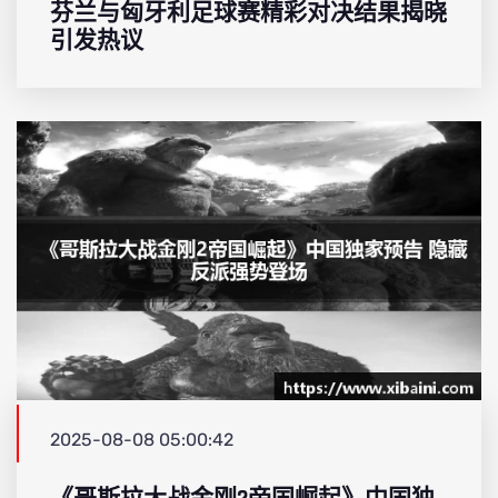
芬兰与匈牙利足球赛精彩对决结果揭晓
引发热议
2025-08-08 05:00:42