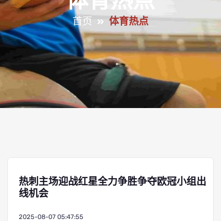
体育热点
首页
体育热点
热刺主场迎战红星全力争胜争夺欧冠小组出
线机会
2025-08-07 05:47:55