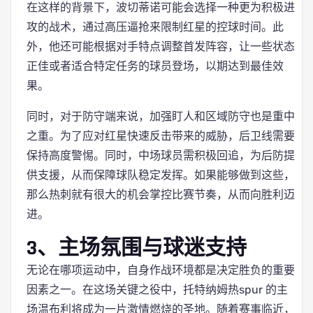
在这样的背景下，波切蒂诺可能会选择一种更为积极进
攻的战术，通过高压逼抢来限制红星的控球时间。此
外，他还可能根据对手特点调整首发阵容，让一些状态
正佳或者适合特定任务的球员登场，以期达到最佳效
果。
同时，对于防守端来说，加强盯人和区域防守也是重中
之重。为了应对红星快速反击带来的威胁，后卫线需要
保持高度警惕。同时，中场球员需积极回追，为后防提
供支援，从而保障球队稳定发挥。如果能够做到这些，
那么热刺就有很大的机会掌控比赛节奏，从而向胜利迈
进。
3、主场氛围与球迷支持
无论在哪项运动中，自身作战环境都是决定胜负的重要
因素之一。在这场关键之役中，托特纳姆热spur 的主
场温布利将成为一片激情燃烧的圣地。随着赛事临近，