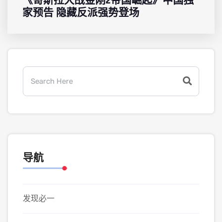
《哥斯拉大战金刚2帝国崛起》中国独
家预告 隐藏反派强势登场
导航
发现必一