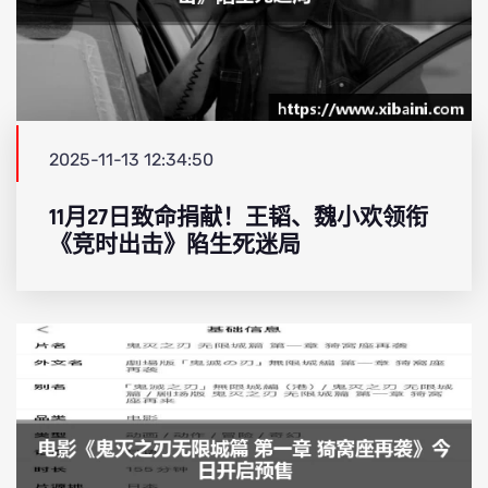
2025-11-13 12:34:50
11月27日致命捐献！王韬、魏小欢领衔
《竞时出击》陷生死迷局