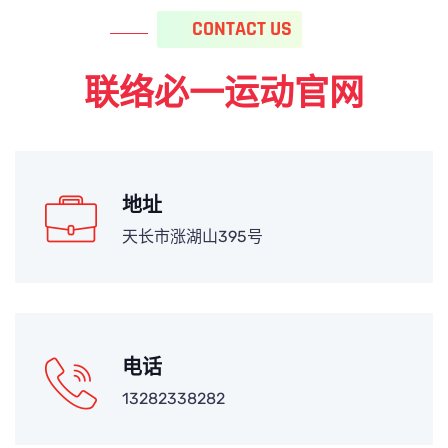
CONTACT US
联络必一运动官网
地址
天长市涨湖山395号
电话
13282338282