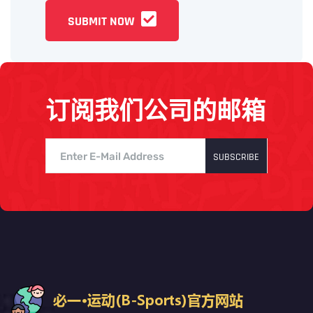
SUBMIT NOW
订阅我们公司的邮箱
SUBSCRIBE