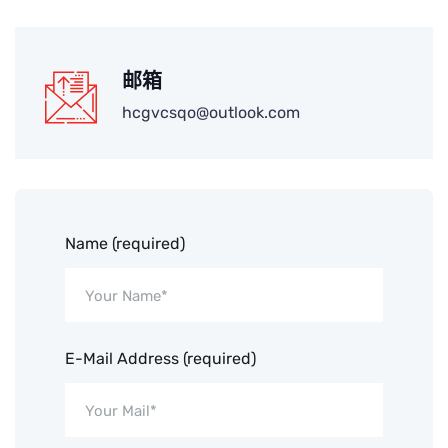
邮箱
hcgvcsqo@outlook.com
Name (required)
E-Mail Address (required)