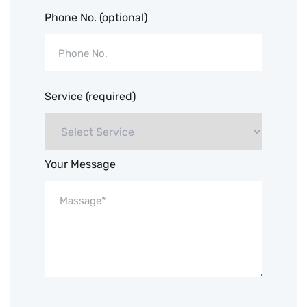
Phone No. (optional)
Service (required)
Your Message