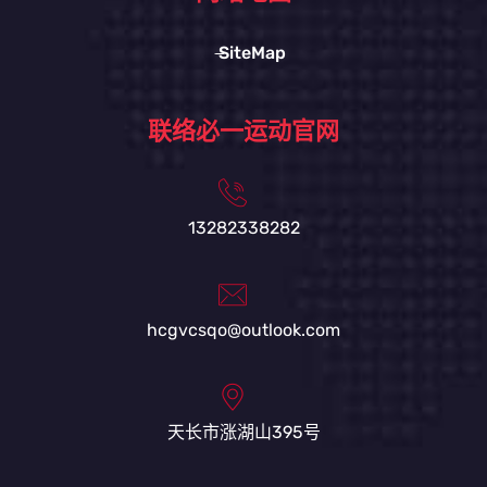
SiteMap
联络必一运动官网
13282338282
hcgvcsqo@outlook.com
天长市涨湖山395号