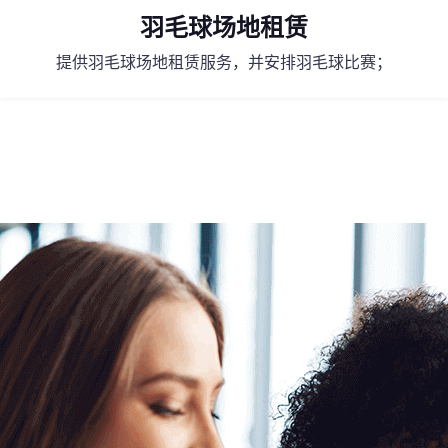
羽毛球场地租赁
提供羽毛球场地租赁服务，并安排羽毛球比赛；