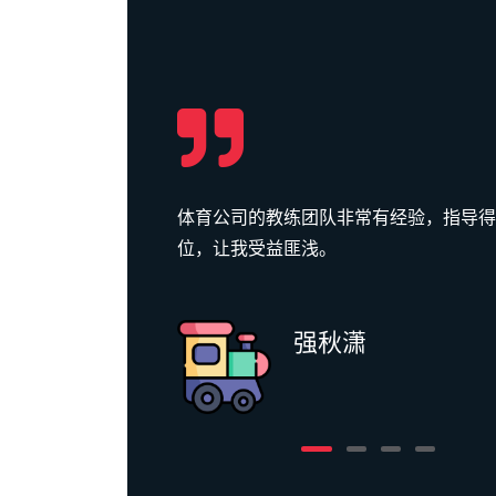
欢迎和重
体育公司的教练团队非常有经验，指导得
位，让我受益匪浅。
强秋潇