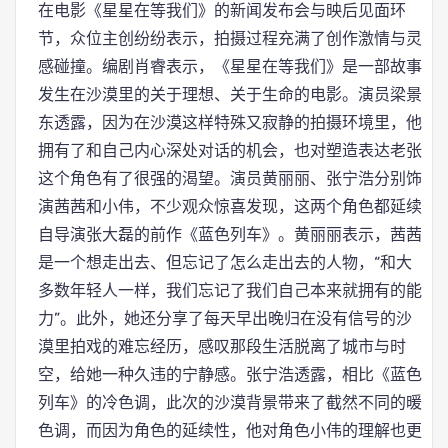
在电影《星星在等我们》的新闻发布会与映后见面环
节，众位主创纷纷表示，拍摄过程充满了创作激情与灵
感碰撞。编剧肖睿表示，《星星在等我们》是一部故事
发生在沙漠里的关于理想、关于生命的电影。演员梁景
东透露，因为在沙漠这样特殊又寂静的拍摄环境里，他
拥有了和自己内心深处对话的机会，也对塑造表达老张
这个角色有了很强的渴望。演员黄丽丽、张宁浩分别饰
演茜茜和小伟，不少观众惊喜发现，这两个角色都延续
自导演张大磊的前作《蓝色列车》。黄丽丽表示，茜茜
是一个想走出去、但忘记了怎么走出去的人物，“和大
多数年轻人一样，我们忘记了我们自己本来就拥有的能
力”。此外，她还分享了每天早出晚归在没有信号的沙
漠里拍戏的难忘经历，感叹那段生活脱离了城市与时
空，给她一种久违的宁静感。张宁浩透露，相比《蓝色
列车》的冷色调，此次的沙漠背景带来了截然不同的暖
色调，而因为角色的延续性，他对角色小伟的理解也更