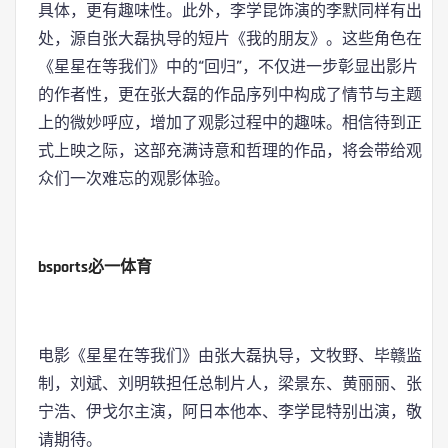
具体，更有趣味性。此外，李学昆饰演的李默同样有出
处，源自张大磊执导的短片《我的朋友》。这些角色在
《星星在等我们》中的“回归”，不仅进一步彰显出影片
的作者性，更在张大磊的作品序列中构成了情节与主题
上的微妙呼应，增加了观影过程中的趣味。相信待到正
式上映之际，这部充满诗意和哲理的作品，将会带给观
众们一次难忘的观影体验。
bsports必一体育
电影《星星在等我们》由张大磊执导，文牧野、毕赣监
制，刘斌、刘明轶担任总制片人，梁景东、黄丽丽、张
宁浩、伊戈尔主演，阿日本他本、李学昆特别出演，敬
请期待。