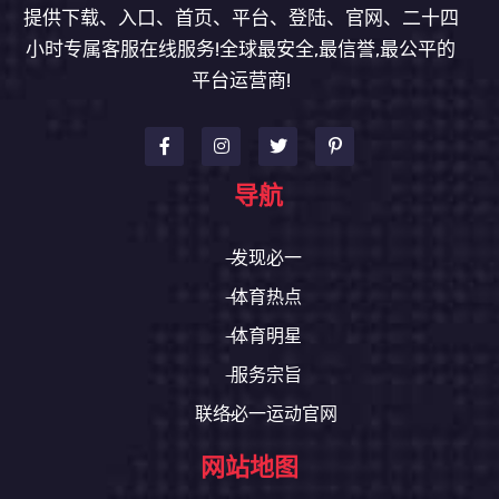
提供下载、入口、首页、平台、登陆、官网、二十四
小时专属客服在线服务!全球最安全,最信誉,最公平的
平台运营商!
导航
发现必一
体育热点
体育明星
服务宗旨
联络必一运动官网
网站地图