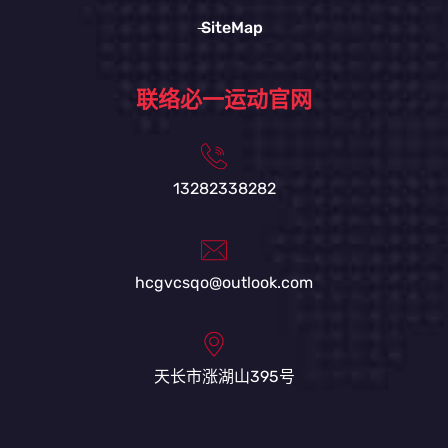
SiteMap
联络必一运动官网
13282338282
hcgvcsqo@outlook.com
天长市涨湖山395号