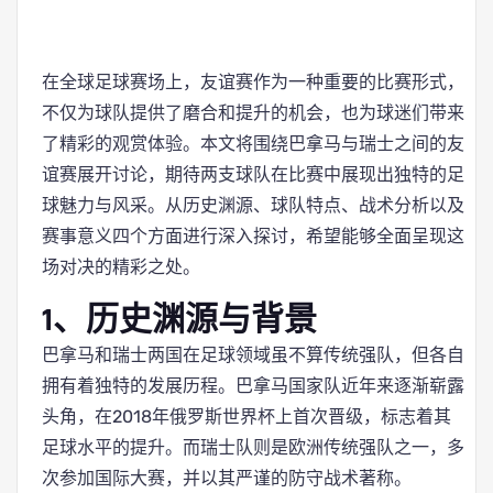
在全球足球赛场上，友谊赛作为一种重要的比赛形式，
不仅为球队提供了磨合和提升的机会，也为球迷们带来
了精彩的观赏体验。本文将围绕巴拿马与瑞士之间的友
谊赛展开讨论，期待两支球队在比赛中展现出独特的足
球魅力与风采。从历史渊源、球队特点、战术分析以及
赛事意义四个方面进行深入探讨，希望能够全面呈现这
场对决的精彩之处。
1、历史渊源与背景
巴拿马和瑞士两国在足球领域虽不算传统强队，但各自
拥有着独特的发展历程。巴拿马国家队近年来逐渐崭露
头角，在2018年俄罗斯世界杯上首次晋级，标志着其
足球水平的提升。而瑞士队则是欧洲传统强队之一，多
次参加国际大赛，并以其严谨的防守战术著称。