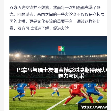
双方历史交锋并不频繁，然而每一次相遇都充满了悬
念。回顾过去，两国之间的一些友谊赛不仅仅是竞技层
面的比拼，更是文化交流的重要平台。通过这样的比
赛，双方可以增进了解，促进友谊。