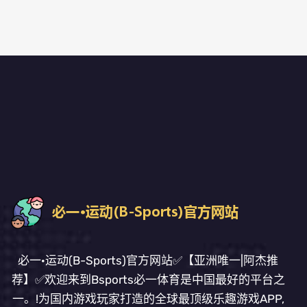
必一·运动(B-Sports)官方网站✅【亚洲唯一|阿杰推
荐】✅欢迎来到Bsports必一体育是中国最好的平台之
一。!为国内游戏玩家打造的全球最顶级乐趣游戏APP,