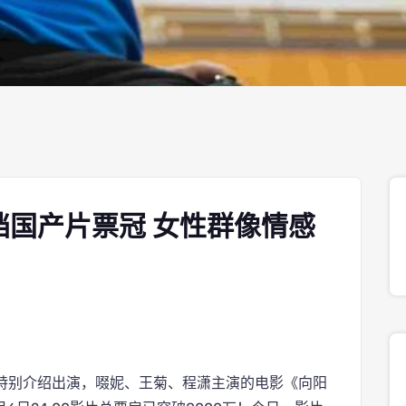
档国产片票冠 女性群像情感
特别介绍出演，啜妮、王菊、程潇主演的电影《向阳