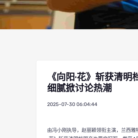
《向阳·花》斩获清明
细腻掀讨论热潮
2025-07-30 06:04:44
由冯小刚执导，赵丽颖领衔主演，兰西雅