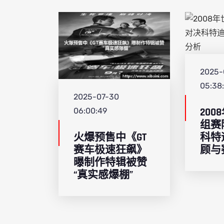
2025-
05:38
2025-07-30
20
06:00:49
组赛
火爆预售中《GT
科特
赛车极速狂飙》
顾与
曝制作特辑被赞
“真实感爆棚”