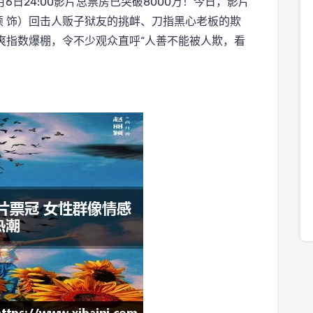
6日24:00影片总票房已突破8000万！今日，影片
颖 饰）回击人贩子狱友的挑衅、刀指黑心老板的欺
爽指数爆棚，令不少观众直呼“人善不能被人欺，看