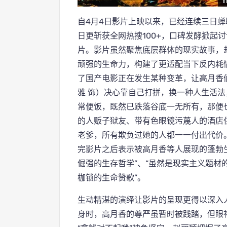
自4月4日影片上映以来，已经连续三日
日更斩获全网热搜100+，口碑发酵掀起
片。影片虽然聚焦底层群体的现实故事，
顽强的生命力，构建了更适配当下反内耗情
了国产电影正在发生某种变革，让高月香
雅 饰）决心靠自己打拼，换一种人生活
常便饭，既然已跌落谷底一无所有，那便
的人贩子狱友、带有色眼镜污蔑人的酒店
老爹，所有欺负过她的人都一一付出代价
完影片之后表示被高月香等人展现的蓬勃
倔强的生存哲学”、“虽然是现实主义题材
枷锁的生命赞歌”。
生动精湛的演绎让影片的呈现更得以深入人
身时，高月香的尊严虽暂时被践踏，但眼神