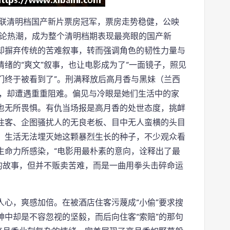
蝉联清明档国产新片票房冠军，票房走势稳健，公映
讨论热潮，成为整个清明档期表现最亮眼的国产新
却摒弃传统的苦难叙事，转而强调角色的韧性力量与
绪的“爽文”叙事，也让电影成为了“一面镜子，照见
们终于被看到了”。刑满释放后高月香与黑妹（兰西
法，却遭遇重重阻难。偏见与冷眼是她们生活中的家
也无所畏惧。有仇当场报是高月香的处世态度，挑衅
住客、企图骚扰人的无良老板、目中无人蛮横的头目
。生活无法埋灭她这颗暴烈生长的种子，不少观众看
生命力所感染，“电影用最朴素的意向，诠释出了最
的故事，但并不贩卖苦难，而是一曲用拳头击碎命运
心，爽感加倍。在被酒店住客污蔑成“小偷”要求搜
中却是不容忽视的坚毅，而后向住客“索赔”的那句