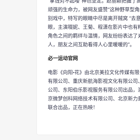
“拿钱对不起喽”神色坚定。赵丽颖把握了
顽强的生命力，被网友盛赞“这种野草型角
别戏中，特写的眼睛中尽是离开贼窝 “去
眼，主演啜妮、王菊、程潇在影片中也有
角色之间的羁绊与温情，网友纷纷表达了对
人，朋友之间互助看得人心里暖暖的”。
必一运动官网
电影《向阳·花》由北京美拉文化传媒有
有限公司、重庆新航海影视文化有限公司
公司、东阳伯乐影视服务有限公司出品，
京微梦创科网络技术有限公司、北京新力
联合出品，正在热映！