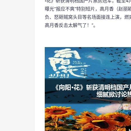
·花》斩获清明档国产片票房冠军，截至4月
曝光“报应不爽”特别短片，高月香（赵丽
负、怒砸贼窝头目等名场面接连上演，燃
高月香反击太解气了！”。