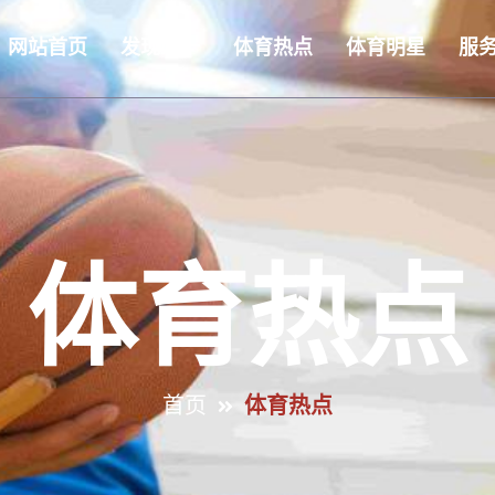
网站首页
发现必一
体育热点
体育明星
服
体育热点
首页
体育热点