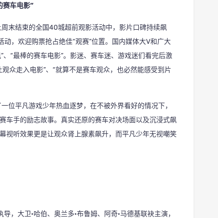
的赛车电影”
上周末结束的全国40城超前观影活动中，影片口碑持续飙
活动，欢迎购票抢占绝佳“观赛”位置。国内媒体大V和广大
飙”、“最棒的赛车电影”。影迷、赛车迷、游戏迷们看完后激
让观众走入电影”、“就算不是赛车观众，也必然能感受到片
了一位平凡游戏少年热血逐梦，在不被外界看好的情况下，
赛车手的励志故事。真实还原的赛车对决场面以及沉浸式飙
幕视听效果更是让观众肾上腺素飙升，而平凡少年无视嘲笑
执导，大卫·哈伯、奥兰多·布鲁姆、阿奇·马德基联袂主演，