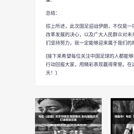
总结：
综上所述，此次国足迎战伊朗，不仅是一
改革发展的决心，以及广大人民群众对未
们坚持努力，就一定能够迎来属于我们的辉
(接下来希望每位关注中国足球的人都能
行动回报大家，用精彩表现赢得荣誉。在
天！)