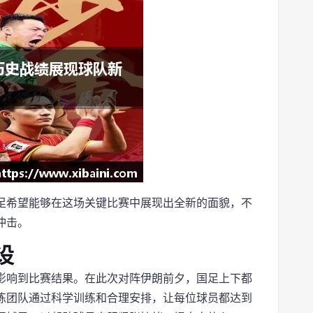
足希望能够在这场关键比赛中展现出全新的面貌，不
冲击。
设
影响到比赛结果。在此次对阵伊朗前夕，国足上下都
练团队通过科学训练和合理安排，让每位球员都达到