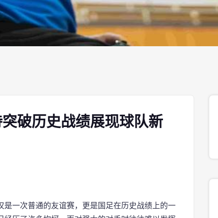
待突破历史战绩展现球队新
仅是一次普通的友谊赛，更是国足在历史战绩上的一