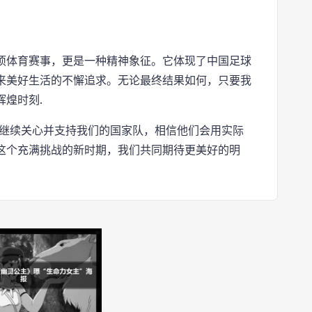
项体育赛事，更是一种精神象征。它体现了中国足球
来美好生活的不懈追求。无论最终结果如何，只要我
煌时刻.
够继续关心并支持我们的国家队，相信他们会用实际
这个充满挑战的新时期，我们共同期待更美好的明