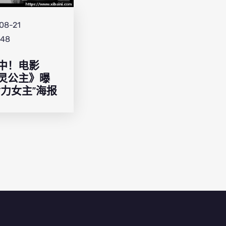
08-21
:48
中！电影
灵公主》曝
命力女主”海报