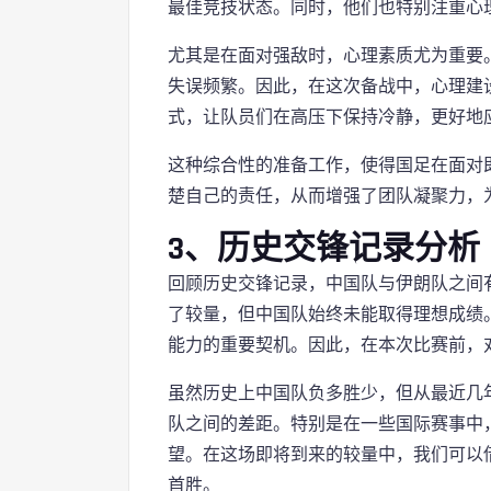
最佳竞技状态。同时，他们也特别注重心
尤其是在面对强敌时，心理素质尤为重要
失误频繁。因此，在这次备战中，心理建
式，让队员们在高压下保持冷静，更好地
这种综合性的准备工作，使得国足在面对
楚自己的责任，从而增强了团队凝聚力，
3、历史交锋记录分析
回顾历史交锋记录，中国队与伊朗队之间
了较量，但中国队始终未能取得理想成绩
能力的重要契机。因此，在本次比赛前，
虽然历史上中国队负多胜少，但从最近几
队之间的差距。特别是在一些国际赛事中
望。在这场即将到来的较量中，我们可以
首胜。