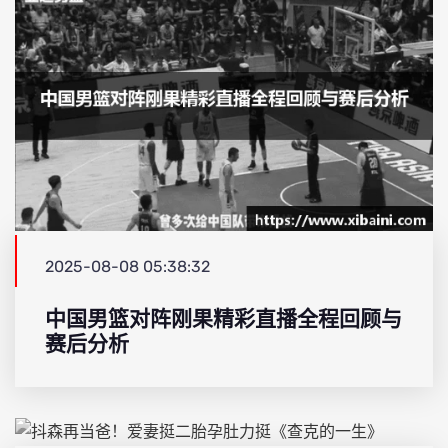
2025-08-08 05:38:32
中国男篮对阵刚果精彩直播全程回顾与
赛后分析