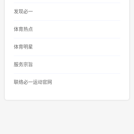
发现必一
体育热点
体育明星
服务宗旨
联络必一运动官网