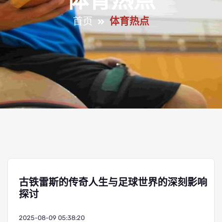
体育热点
首页
体育热点
古铁雷斯的传奇人生与足球世界的深刻影响
探讨
2025-08-09 05:38:20