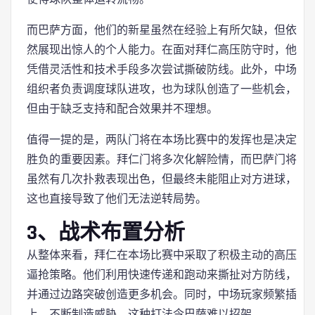
而巴萨方面，他们的新星虽然在经验上有所欠缺，但依
然展现出惊人的个人能力。在面对拜仁高压防守时，他
凭借灵活性和技术手段多次尝试撕破防线。此外，中场
组织者负责调度球队进攻，也为球队创造了一些机会，
但由于缺乏支持和配合效果并不理想。
值得一提的是，两队门将在本场比赛中的发挥也是决定
胜负的重要因素。拜仁门将多次化解险情，而巴萨门将
虽然有几次扑救表现出色，但最终未能阻止对方进球，
这也直接导致了他们无法逆转局势。
3、战术布置分析
从整体来看，拜仁在本场比赛中采取了积极主动的高压
逼抢策略。他们利用快速传递和跑动来撕扯对方防线，
并通过边路突破创造更多机会。同时，中场玩家频繁插
上，不断制造威胁，这种打法令巴萨难以招架。