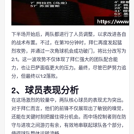
下半场开始后，两队都进行了人员调整，以求改进各自
的战术布置。不过，在第70分钟时，拜仁再度发起猛
烈攻势，并通过一次角球机会成功破门，将比分改写为
2:1。这一波攻势不仅体现了拜仁强大的团队配合能
力，也让巴萨面临更大的压力。最终，尽管巴萨努力追
分，但最终以1:2落败。
2、球员表现分析
在这场激烈的较量中，两队核心球员的表现尤为突出。
对于拜仁而言，他们的前锋不仅展现出了敏锐的嗅觉，
还能在关键时刻把握住得分机会。而中场控制者则在防
守与进攻之间游刃有余，有效地串联起球队各个部分，
使得球队整体运转流畅。