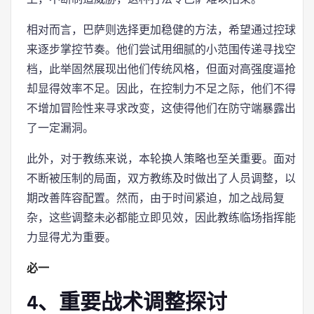
相对而言，巴萨则选择更加稳健的方法，希望通过控球
来逐步掌控节奏。他们尝试用细腻的小范围传递寻找空
档，此举固然展现出他们传统风格，但面对高强度逼抢
却显得效率不足。因此，在控制力不足之际，他们不得
不增加冒险性来寻求改变，这使得他们在防守端暴露出
了一定漏洞。
此外，对于教练来说，本轮换人策略也至关重要。面对
不断被压制的局面，双方教练及时做出了人员调整，以
期改善阵容配置。然而，由于时间紧迫，加之战局复
杂，这些调整未必都能立即见效，因此教练临场指挥能
力显得尤为重要。
必一
4、重要战术调整探讨