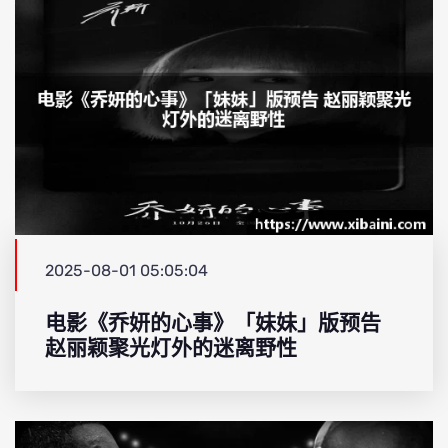
2025-08-01 05:05:04
电影《乔妍的心事》「妹妹」版预告
赵丽颖聚光灯外的迷离野性