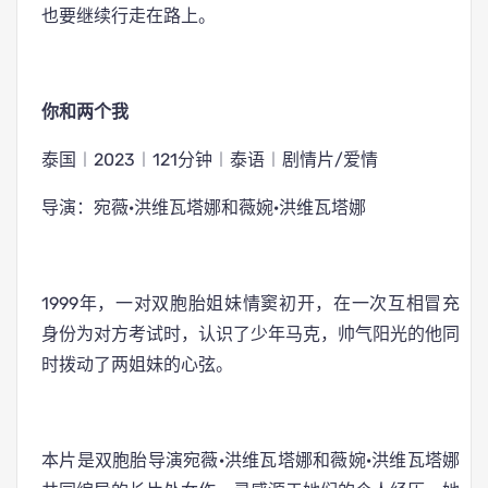
也要继续行走在路上。
你和两个我
泰国︱2023︱121分钟︱泰语︱剧情片/爱情
导演：宛薇·洪维瓦塔娜和薇婉·洪维瓦塔娜
1999年，一对双胞胎姐妹情窦初开，在一次互相冒充
身份为对方考试时，认识了少年马克，帅气阳光的他同
时拨动了两姐妹的心弦。
本片是双胞胎导演宛薇·洪维瓦塔娜和薇婉·洪维瓦塔娜