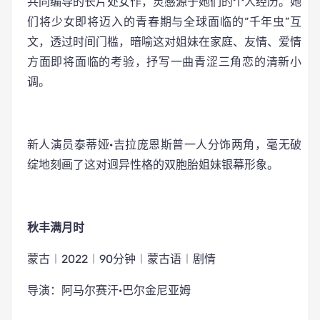
共同编导的长片处女作，灵感源于她们的个人经历。她
们将少女即将迈入的青春期与全球面临的“千年虫”互
文，透过时间门槛，暗喻这对姐妹在家庭、友情、爱情
方面即将面临的考验，抒写一曲青涩三角恋的清新小
调。
新人演员泰蒂娅·吉拉庞恩斯普一人分饰两角，毫无破
绽地刻画了这对迥异性格的双胞胎姐妹银幕形象。
秋丰满月时
蒙古︱2022︱90分钟︱蒙古语︱剧情
导演：阿马尔赛汗·巴尔金尼亚姆