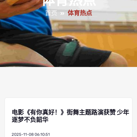
体育热点
首页
体育热点
电影《有你真好！》街舞主题路演获赞 少年
逐梦不负韶华
2025-11-08 06:10:51