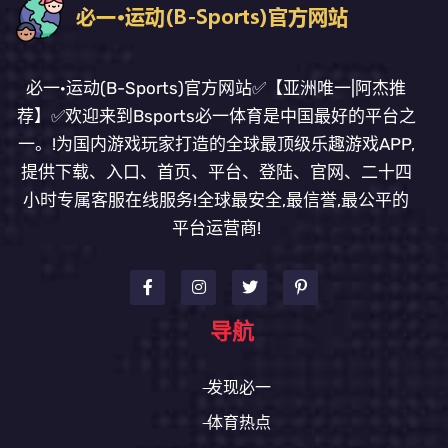
必一·运动(B-Sports)官方网站✅【亚洲唯一|阿杰推
荐】✅欢迎来到Bsports必一体育是中国最好的平台之
一。!为国内游戏玩家打造的全球最顶级乐趣游戏APP,
提供下载、入口、首页、平台、登陆、官网、二十四
小时专属客服在线服务!全球最安全,最信誉,最公平的
平台运营商!
导航
发现必一
体育热点