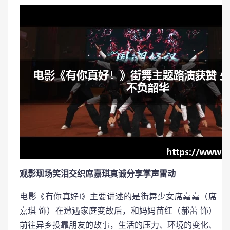
观影现场笑泪交织席嘉琪真诚分享掌声雷动
电影《有你真好!》主要讲述的是街舞少女席嘉嘉（席
嘉琪 饰）在遭遇家庭变故后，和妈妈苗红（郝蕾 饰）
前往异乡投靠朋友的故事，生活的压力、环境的变化、