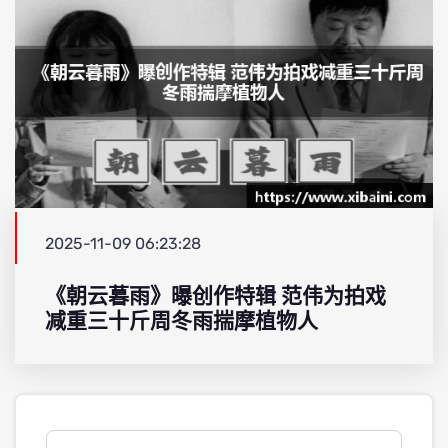
2025-11-09 06:23:28
《朝云暮雨》曝创作特辑 范伟为拍戏
减重三十斤周冬雨揣摩植物人