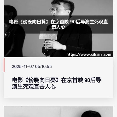
2025-11-07 06:10:55
电影《傍晚向日葵》在京首映 90后导
演生死观直击人心