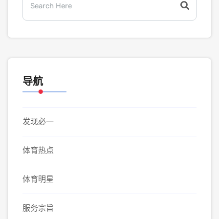
导航
发现必一
体育热点
体育明星
服务宗旨