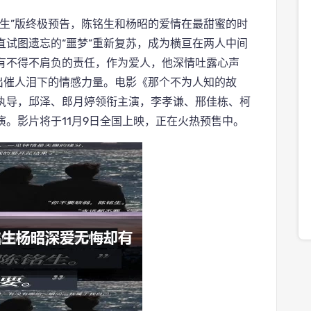
生”版终极预告，陈铭生和杨昭的爱情在最甜蜜的时
试图遗忘的“噩梦”重新复苏，成为横亘在两人中间
有不得不肩负的责任，作为爱人，他深情吐露心声
出催人泪下的情感力量。电影《那个不为人知的故
执导，邱泽、郎月婷领衔主演，李孝谦、邢佳栋、柯
。影片将于11月9日全国上映，正在火热预售中。