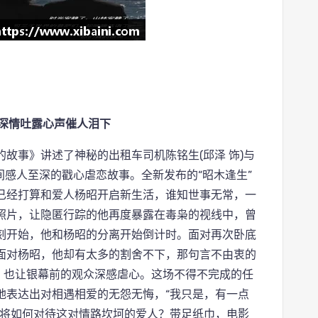
前深情吐露心声催人泪下
故事》讲述了神秘的出租车司机陈铭生(邱泽 饰)与
之间感人至深的戳心虐恋故事。全新发布的“昭木逢生”
已经打算和爱人杨昭开启新生活，谁知世事无常，一
照片，让隐匿行踪的他再度暴露在毒枭的视线中，曾
刻开始，他和杨昭的分离开始倒计时。面对再次卧底
面对杨昭，他却有太多的割舍不下，那句言不由衷的
，也让银幕前的观众深感虐心。这场不得不完成的任
地表达出对相遇相爱的无怨无悔，“我只是，有一点
又将如何对待这对情路坎坷的爱人？带足纸巾，电影