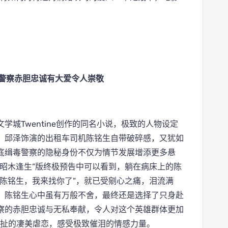
毒警察赤胆忠诚有大爱令人崇敬
城Twentine创作的同名小说，极致的人物设定
，邱泽饰演的出租车司机陈铭生自带破碎感，又犹如
底缉毒警察的隐秘身份不仅为情节发展增添更多悬
昭木逢生”版终极预告中可以看到，躺在病床上的陈
陈铭生，我来找你了”，就已受剜心之痛，泪流满
，陈铭生心中虽有万般不舍，最终还是选择了只身赴
察的赤胆忠诚与无私奉献，令人对这个英雄群体更加
拉扯的凄美虐恋，感受极致催泪的情感力量。