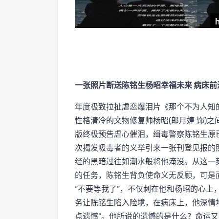
一张照片断送陈铭生杨昭幸福未来 病床
年度极致拉扯虐恋爆泪片《那个不为人知的
性格清冷的文物修复师杨昭(郎月婷 饰)
版终极预告虐心催泪，缉毒警察陈铭生原
次揭发吸毒者的义举引来一张刊登见报的
经的黑暗过往如潮水般将他淹没。从这一
的任务，陈铭生背负使命义无反顾，可是
“不要等我了”，不仅刺在他和杨昭的心上
务让陈铭生陷入险境，在病床上，他深情
点遗憾”。他所说的遗憾的是什么？命运