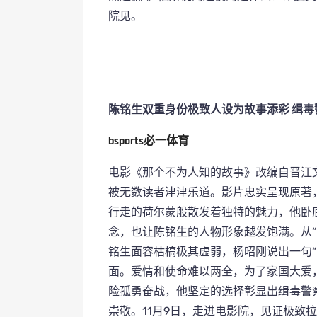
院见。
陈铭生双重身份极致人设为故事添彩 缉
bsports必一体育
电影《那个不为人知的故事》改编自晋江文学
被无数读者津津乐道。影片忠实呈现原著
行走的荷尔蒙般散发着独特的魅力，他卧
念，也让陈铭生的人物形象越发饱满。从“
铭生面容枯槁极其虚弱，杨昭刚说出一句“
面。爱情和使命难以两全，为了家国大爱
险孤勇奋战，他坚定的选择彰显出缉毒警
崇敬。11月9日，走进电影院，见证极致