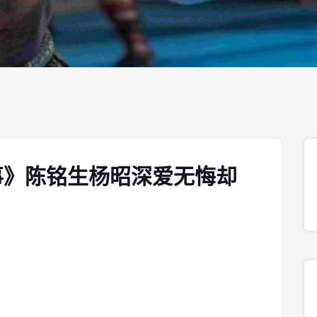
事》陈铭生杨昭深爱无悔却