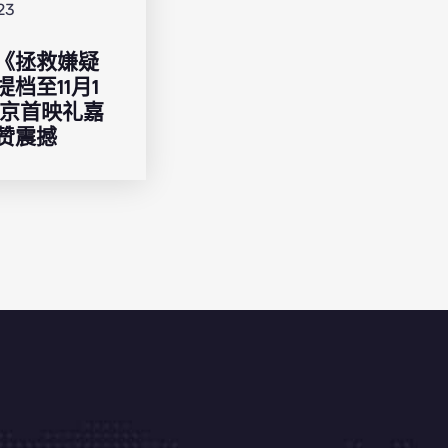
23
《拯救嫌疑
提档至11月1
北京首映礼嘉
赞震撼