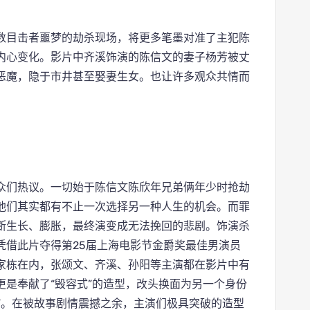
数目击者噩梦的劫杀现场，将更多笔墨对准了主犯陈
色内心变化。影片中齐溪饰演的陈信文的妻子杨芳被丈
人恶魔，隐于市井甚至娶妻生女。也让许多观众共情而
众们热议。一切始于陈信文陈欣年兄弟俩年少时抢劫
他们其实都有不止一次选择另一种人生的机会。而罪
断生长、膨胀，最终演变成无法挽回的悲剧。饰演杀
凭借此片夺得第25届上海电影节金爵奖最佳男演员
家栋在内，张颂文、齐溪、孙阳等主演都在影片中有
是奉献了“毁容式”的造型，改头换面为另一个身份
强”。在被故事剧情震撼之余，主演们极具突破的造型