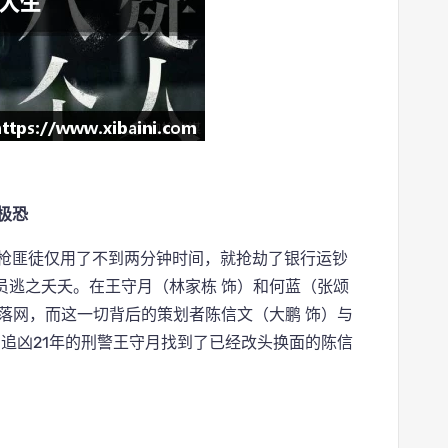
极恐
持枪匪徒仅用了不到两分钟时间，就抢劫了银行运钞
员逃之夭夭。在王守月（林家栋 饰）和何蓝（张颂
落网，而这一切背后的策划者陈信文（大鹏 饰）与
到追凶21年的刑警王守月找到了已经改头换面的陈信