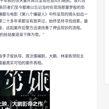
三十年前的惊天案件再次呈现在观众们眼前。该片改
件亲历者们至今都难以忘记当时在现场那噩梦般的恐
璃都与电影《第八个嫌疑人》中所呈现的镜头如出一
察二十多年来都没有放弃过，始终坚持寻找线索，最
是，这起案件后警方迅速改善了押运现钞的流程。
的抢劫案逐渐下降为零。”
由李子俊执导，周汶儒编剧，大鹏、林家栋领衔主
露最真实可怕的案件真相。