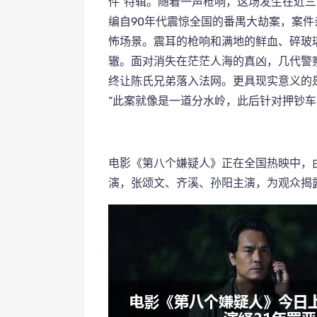
件”特辑。随着一声枪响，这场发生在近
编自90年代震惊全国的番禺大劫案，案
怖场景。震耳的枪响和满地的鲜血、碎玻
辙。面对消失在茫茫人海的真凶，几代警
终让陈氏兄弟落入法网。更具现实意义的
“此案就像是一道分水岭，此后针对押钞车
电影《第八个嫌疑人》正在全国热映中，
演，张颂文、齐溪、孙阳主演，为观众揭