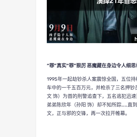
“罪”真实“罪”狠厉 恶魔藏在身边令人细思
1995年一起劫钞杀人案震惊全国，五位
车中的一千五百万元，并枪杀了三名押钞
文 饰）为首的刑警追查下，五名逃犯迅速
弟弟陈欣年（孙阳 饰）却不知所踪……直
文，正与邪的交锋，再一次拉开帷幕。