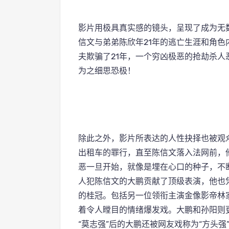
影片用极具真实感的镜头，呈现了成为无
信文与弟弟陈欣年21年的逃亡生涯和角
夫欺骗了21年，一个穷凶极恶的抢劫杀
为之细思恐极！
除此之外，影片所表达的人性抉择也被观
出租车的罪行，直至陈信文落入法网前，
恶一旦开始，就像是埋在心口的种子，不
人犯陈信文的大鹏贡献了顶级表演，他也
的桂冠。包括另一位领衔主演金像影帝林
着令人瞠目的情绪爆发戏。大鹏和孙阳则更
“莫志强”后的大鹏还被网友戏称为“方头