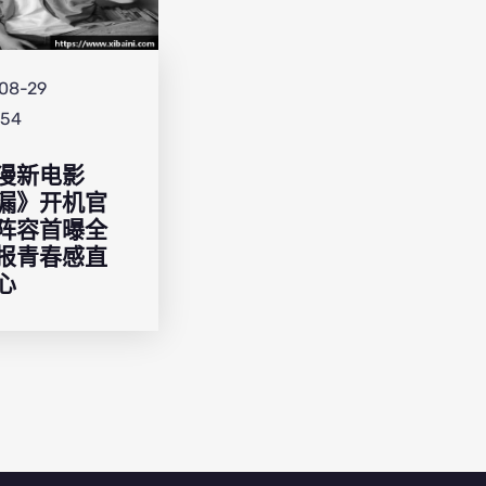
08-29
:54
漫新电影
漏》开机官
阵容首曝全
报青春感直
心