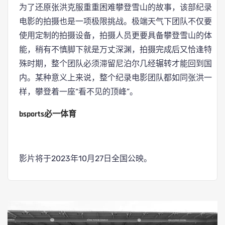
为了还原张洪克服重重困难攀登雪山的故事，该部纪录
电影的拍摄也是一项极限挑战。极端天气下团队不仅要
使用定制的拍摄设备，拍摄人员更要具备攀登雪山的体
能，稍有不慎脚下就是万丈深渊，拍摄完成后又恰逢特
殊时期，整个团队必须滞留尼泊尔几经辗转才能回到国
内。某种意义上来说，整个纪录电影团队都如同张洪一
样，攀登着一座“看不见的顶峰”。
bsports必一体育
影片将于2023年10月27日全国公映。