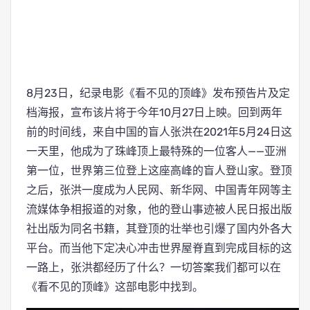
8月23日，纪录电影《看不见的顶峰》发布预告片及定
档海报，宣布该片将于今年10月27日上映。回到两年
前的时间线，来自中国的盲人张洪在2021年5月24日这
一天里，他成为了珠峰顶上最特殊的一位客人——亚洲
第一位，世界第三位登上这座高峰的盲人登山家。登顶
之后，张洪一度成为人民网、新华网、中国青年网等主
流媒体争相报道的对象，他的登山事迹被人民日报出版
社出版为同名书籍，其登顶的壮举也引爆了国内外各大
平台。而当他下定决心冲击世界屋脊直到完成目标的这
一路上，张洪都经历了什么？一切答案我们都可以在
《看不见的顶峰》这部电影中找到。