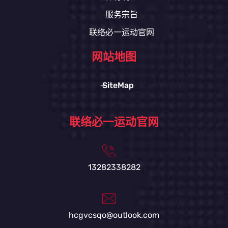
服务宗旨
联络必一运动官网
网站地图
SiteMap
联络必一运动官网
13282338282
hcgvcsqo@outlook.com