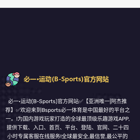
必一·运动(B-Sports)官方网站✅【亚洲唯一|阿杰推
荐】✅欢迎来到Bsports必一体育是中国最好的平台之
一。!为国内游戏玩家打造的全球最顶级乐趣游戏APP,
提供下载、入口、首页、平台、登陆、官网、二十四
小时专属客服在线服务!全球最安全,最信誉,最公平的