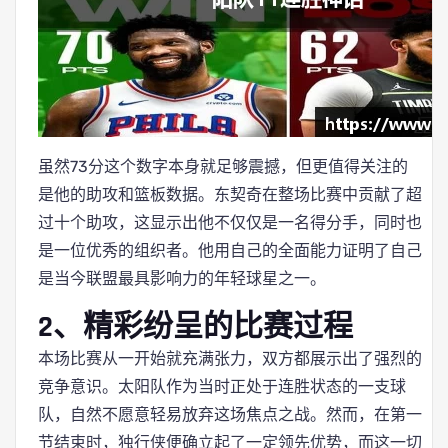
虽然73分这个数字本身就足够震撼，但更值得关注的
是他的助攻和篮板数据。东契奇在整场比赛中贡献了超
过十个助攻，这显示出他不仅仅是一名得分手，同时也
是一位优秀的组织者。他用自己的全面能力证明了自己
是当今联盟最具影响力的年轻球星之一。
2、精彩纷呈的比赛过程
本场比赛从一开始就充满张力，双方都展示出了强烈的
竞争意识。太阳队作为当时正处于连胜状态的一支球
队，自然不愿意轻易放弃这场焦点之战。然而，在第一
节结束时，独行侠便确立起了一定领先优势，而这一切