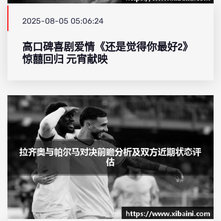
2025-08-05 05:06:24
高口碑喜剧爱情《还是觉得你最好2》
惊囍回归 元宵献映