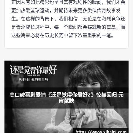
正因为有如此精彩纷呈且富有戏剧性的瞬间，我们才会
更加热爱篮球运动，并期待未来更多类似传奇故事发
生。在这样的背景下，我们相信，无论是在激烈竞争还
是青涩成长过程中，每一个瞬间都会铸就新的篇章，而
这些篇章必将在历史长河中留下浓墨重彩的一笔。