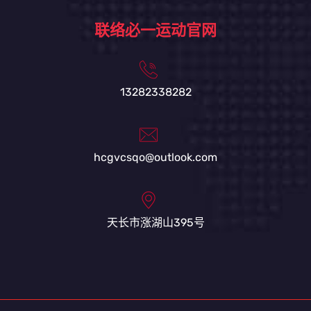
联络必一运动官网
13282338282
hcgvcsqo@outlook.com
天长市涨湖山395号