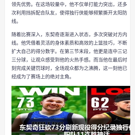
领先优势。在这场较量中，他不仅单打能力突出，还多
次利用挡拆配合队友，使得独行侠能够频繁撕开太阳防
线。
随着比赛深入，东契奇逐渐进入状态，多次突破对方内
线。他凭借着灵活的身体素质和高效的上篮技巧，不断
扩大自己的得分数字。在第三节末段，他更是连中三记
三分球，让观众感受到他的火热手感。而当他在最后时
刻完成关键罚球时，全场观众都为之沸腾，这一刻他已
经成为了赛场上的绝对主角。