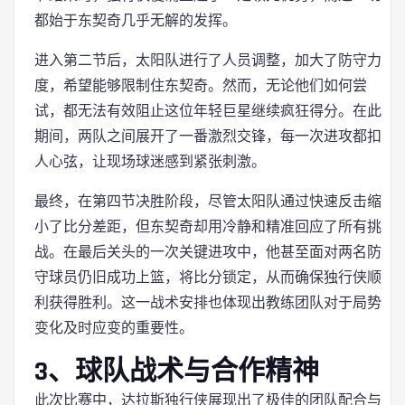
都始于东契奇几乎无解的发挥。
进入第二节后，太阳队进行了人员调整，加大了防守力
度，希望能够限制住东契奇。然而，无论他们如何尝
试，都无法有效阻止这位年轻巨星继续疯狂得分。在此
期间，两队之间展开了一番激烈交锋，每一次进攻都扣
人心弦，让现场球迷感到紧张刺激。
最终，在第四节决胜阶段，尽管太阳队通过快速反击缩
小了比分差距，但东契奇却用冷静和精准回应了所有挑
战。在最后关头的一次关键进攻中，他甚至面对两名防
守球员仍旧成功上篮，将比分锁定，从而确保独行侠顺
利获得胜利。这一战术安排也体现出教练团队对于局势
变化及时应变的重要性。
3、球队战术与合作精神
此次比赛中，达拉斯独行侠展现出了极佳的团队配合与