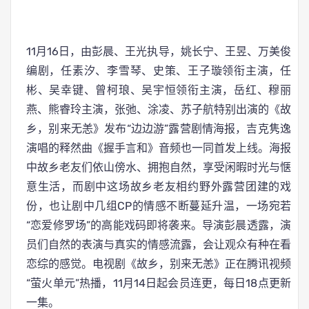
11月16日，由彭晨、王光执导，姚长宁、王昱、万美俊
编剧，任素汐、李雪琴、史策、王子璇领衔主演，任
彬、吴幸键、曾柯琅、吴宇恒领衔主演，岳红、穆丽
燕、熊睿玲主演，张弛、涂凌、苏子航特别出演的《故
乡，别来无恙》发布“边边游”露营剧情海报，吉克隽逸
演唱的释然曲《握手言和》音频也一同首发上线。海报
中故乡老友们依山傍水、拥抱自然，享受闲暇时光与惬
意生活，而剧中这场故乡老友相约野外露营团建的戏
份，也让剧中几组CP的情感不断蔓延升温，一场宛若
“恋爱修罗场”的高能戏码即将袭来。导演彭晨透露，演
员们自然的表演与真实的情感流露，会让观众有种在看
恋综的感觉。电视剧《故乡，别来无恙》正在腾讯视频
“萤火单元”热播，11月14日起会员连更，每日18点更新
一集。