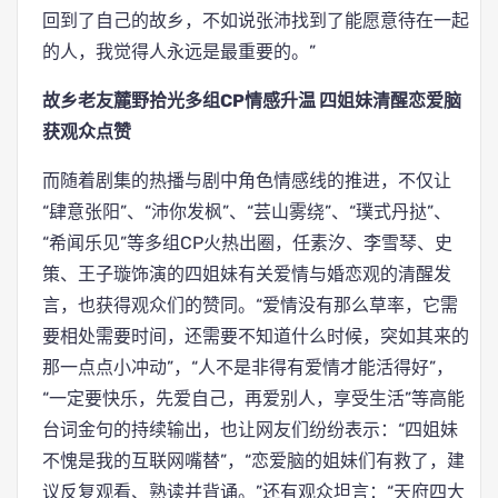
回到了自己的故乡，不如说张沛找到了能愿意待在一起
的人，我觉得人永远是最重要的。”
故乡老友麓野拾光多组CP情感升温 四姐妹清醒恋爱脑
获观众点赞
而随着剧集的热播与剧中角色情感线的推进，不仅让
“肆意张阳”、“沛你发枫”、“芸山雾绕”、“璞式丹挞”、
“希闻乐见”等多组CP火热出圈，任素汐、李雪琴、史
策、王子璇饰演的四姐妹有关爱情与婚恋观的清醒发
言，也获得观众们的赞同。“爱情没有那么草率，它需
要相处需要时间，还需要不知道什么时候，突如其来的
那一点点小冲动”，“人不是非得有爱情才能活得好”，
“一定要快乐，先爱自己，再爱别人，享受生活”等高能
台词金句的持续输出，也让网友们纷纷表示：“四姐妹
不愧是我的互联网嘴替”，“恋爱脑的姐妹们有救了，建
议反复观看、熟读并背诵。”还有观众坦言：“天府四大