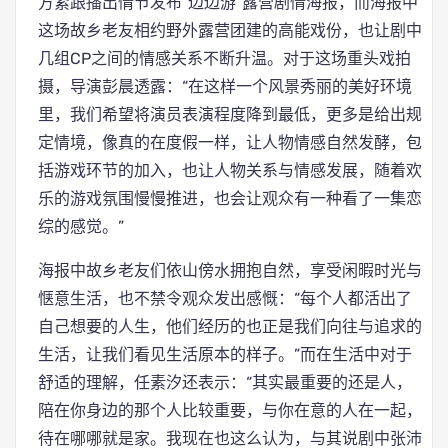
方紧跟播出情节发布“边边游”露营剧情海报，而海报中
这场故乡老友相约野外露营团建的高能戏份，也让剧中
几组CP之间的情感关系不断升温。对于这场重头戏拍
摄，导演彭晨透露：“在这样一个风景秀丽的美好环境
里，我们希望将演员表演程度降到最低，更多是给出规
定情境，像真的在度假一样，让人物情感自然发酵，包
括游戏环节的加入，也让人物关系与情感发展，随着欢
乐的游戏氛围慢慢推进，也会让观众有一种看了一集恋
综的感觉。”
海报中故乡老友们依山傍水拥抱自然，享受闲暇时光与
惬意生活，也不禁令观众发出感慨：“每个人都活出了
自己想要的人生，他们经历的也正是我们向往与追求的
生活，让我们看见生活原本的样子。”而在生活中对于
舒适的理解，任素汐还表示：“其实最重要的还是人，
陪在你身边的那个人比较重要，与你在意的人在一起，
待在哪哪就是家。我现在也这么认为，与其说剧中张沛