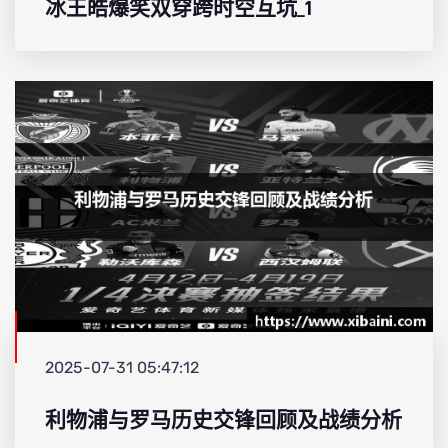
冰王皓爆笑双穿跨时空互坑_1
2025-07-31 05:47:12
利物浦与罗马历史交锋回顾及战绩分析