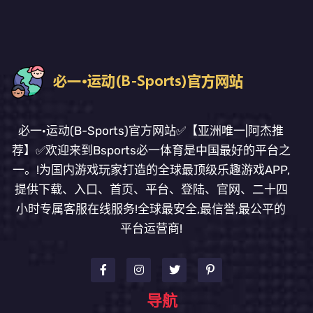
必一·运动(B-Sports)官方网站✅【亚洲唯一|阿杰推
荐】✅欢迎来到Bsports必一体育是中国最好的平台之
一。!为国内游戏玩家打造的全球最顶级乐趣游戏APP,
提供下载、入口、首页、平台、登陆、官网、二十四
小时专属客服在线服务!全球最安全,最信誉,最公平的
平台运营商!
导航