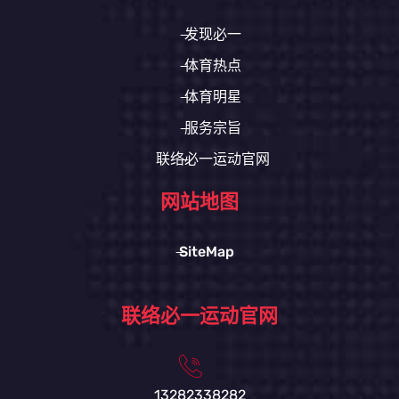
发现必一
体育热点
体育明星
服务宗旨
联络必一运动官网
网站地图
SiteMap
联络必一运动官网
13282338282