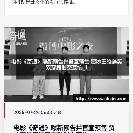
同推动足球文化的发展与传播。
2025-07-29 06:00:48
电影《奇遇》曝新预告并官宣预售 贾