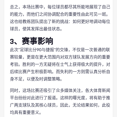
总之，本场比赛中，每位球员都尽其所能地展现了自己
的能力，而他们之间协调配合的重要性由此可见一斑。
这也给教练团队提出了新的挑战：如何更好地调动每位
球员，使其发挥出最佳状态。
3、赛事影响
此次“足球比分90与捷报”的交锋，不仅是一次普通的联
赛较量，更是在更大范围内对双方球队发展方向的重要
考验。胜利的一方无疑将在士气上获得极大的提升，对
后续比赛产生积极影响。而失利的一方则需认真分析自
身不足，以便及时调整策略。
同时，这场比赛还吸引了众多媒体关注，各大体育新闻
平台纷纷对此进行了报道。这样的曝光度，将有助于推
广两支球队及其核心球员，因此，无论结果如何，此役
均具有重要意义。