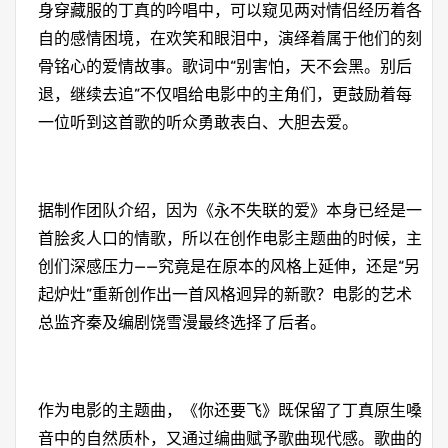
身穿藏服的丁真的吟唱中，可以窥见两对情侣经历着各
自的感情困境，在欢笑和眼泪中，演绎着属于他们的刻
骨铭心的爱情故事。歌词中“别害怕，天不会黑。别后
退，继续去追”不仅唱给电影中的主角们，更鼓励着每
一位听到这首歌的听众勇敢表白、大胆去爱。
据制作团队介绍，因为《永不失联的爱》本身已经是一
首脍炙人口的情歌，所以在创作电影主题曲的时候，主
创们深感压力——究竟是在原本的风格上延伸，还是“另
起炉灶”重新创作出一首风格迥异的新歌？电影的艺术
总监齐秦及编剧饶雪漫最终选择了后者。
作为电影的主题曲，《你还要飞》既保留了丁真原生嗓
音中的自然质朴，又通过编曲赋予歌曲现代感。歌曲的