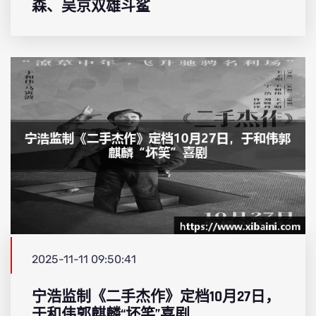
森、吴京双雄斗鲨
2025-11-11 09:50:41
宁浩监制《二手杰作》定档10月27日，
于和伟郭麒麟“坏笑”喜剧