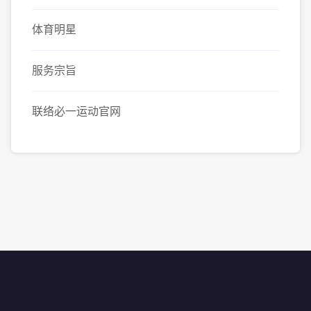
体育明星
服务宗旨
联络必一运动官网