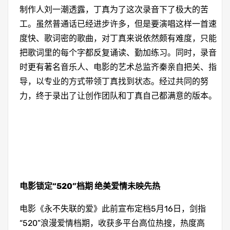
制作人刘一潮透露，丁真为了这次录音下了极大的苦
工。虽然普通话已经进步许多，但是要演唱这样一首速
度快、歌词密的歌曲，对丁真来说依然颇有难度，只能
把歌词里的每个字都反复诵读、勤加练习。同时，录音
时更有著名音乐人、电影的艺术总监齐秦亲自把关、指
导，以专业的方式带领丁真找到状态。经过共同的努
力，终于录出了让创作团队和丁真自己都满意的版本。
电影锁定“520”档期 绝美爱情未映先热
电影《永不失联的爱》此前宣布定档5月16日，剑指
“520”浪漫爱情档期，收获多平台高位热搜，热度高