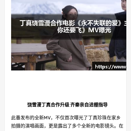
饶雪漫丁真合作升级 齐秦亲自进棚指导
此番发布的全新MV，不仅首次曝光了丁真珍珠在家乡
拍摄的演唱画面，更是露出了多个全新的电影镜头。在