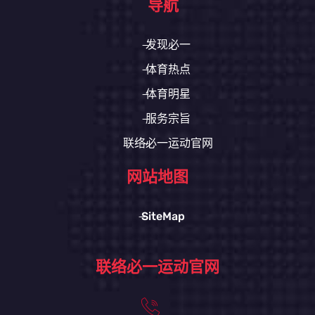
导航
发现必一
体育热点
体育明星
服务宗旨
联络必一运动官网
网站地图
SiteMap
联络必一运动官网