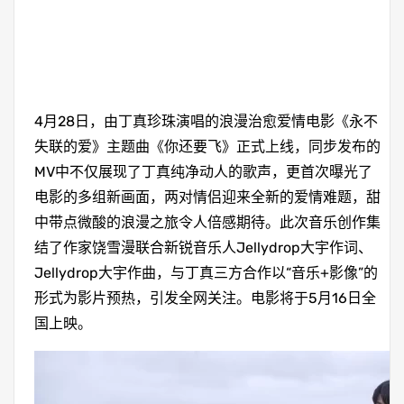
4月28日，由丁真珍珠演唱的浪漫治愈爱情电影《永不
失联的爱》主题曲《你还要飞》正式上线，同步发布的
MV中不仅展现了丁真纯净动人的歌声，更首次曝光了
电影的多组新画面，两对情侣迎来全新的爱情难题，甜
中带点微酸的浪漫之旅令人倍感期待。此次音乐创作集
结了作家饶雪漫联合新锐音乐人Jellydrop大宇作词、
Jellydrop大宇作曲，与丁真三方合作以“音乐+影像”的
形式为影片预热，引发全网关注。电影将于5月16日全
国上映。