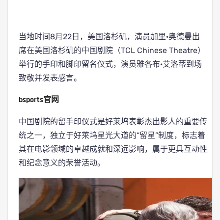
当地时间8月22日，美国洛杉矶，演员加里·奥德曼出
席在美国洛杉矶的中国剧院（TCL Chinese Theatre）
举行的手印和脚印留名仪式，演员雅各布·艾洛蒂到场
致敬并发表感言。
bsports官网
中国剧院的留手印仪式是好莱坞表彰杰出影人的重要传
统之一，独立于好莱坞星光大道的“留星”制度，标志着
其在电影领域的卓越成就和深远影响，属于更具互动性
和纪念意义的荣誉活动。