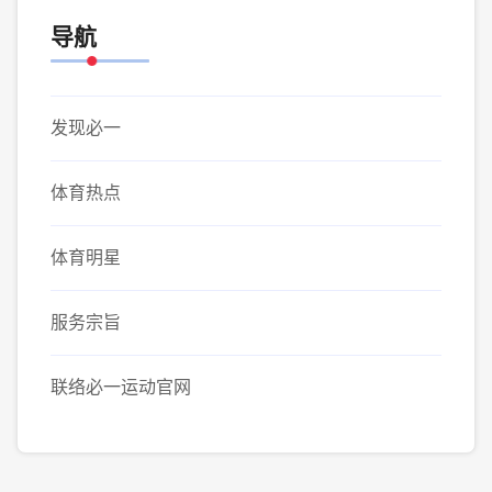
导航
发现必一
体育热点
体育明星
服务宗旨
联络必一运动官网